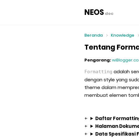
NEOS
doc
Beranda
Knowledge
Tentang Forma
Pengarang:
wiBlogger.c
adalah ser
Formatting
dengan style yang sud
theme dalam mempresent
membuat elemen tombol
Daftar Formattin
Halaman Dokumen
Data Spesifikasi