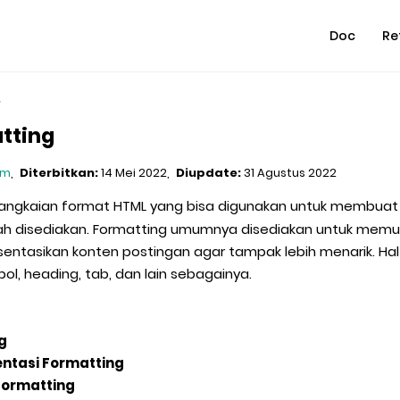
Doc
Re
tting
om
Diterbitkan:
14 Mei 2022
Diupdate:
31 Agustus 2022
angkaian format HTML yang bisa digunakan untuk membua
ah disediakan. Formatting umumnya disediakan untuk me
asikan konten postingan agar tampak lebih menarik. Hal i
, heading, tab, dan lain sebagainya.
g
tasi Formatting
 Formatting